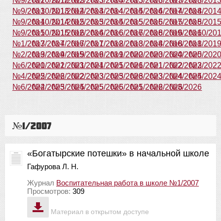
№9/2012
№10/2012
№1/2013
№2/2013
№3/2013
№4/2013
№5/2013
№6/2013
№7/2013
№8/201
№9/2013
№10/2013
№1/2014
№2/2014
№3/2014
№4/2014
№5/2014
№6/2014
№7/2014
№8/201
№9/2014
№10/2014
№1/2015
№2/2015
№3/2015
№4/2015
№5/2015
№6/2015
№7/2015
№8/201
№9/2015
№10/2015
№1/2016
№2/2016
№4/2016
№6/2016
№7/2016
№8/2016
№9/2016
№10/20
№1/2017
№3/2017
№4/2017
№6/2017
№1/2018
№2/2018
№3/2018
№4/2018
№6/2018
№1/201
№2/2019
№3/2019
№4/2019
№5/2019
№6/2019
№1/2020
№2/2020
№3/2020
№4/2020
№5/202
№6/2020
№1/2021
№2/2021
№3/2021
№4/2021
№5/2021
№6/2021
№1/2022
№2/2022
№3/202
№4/2022
№5/2022
№6/2022
№2/2023
№3/2023
№5/2023
№6/2023
№3/2024
№4/2024
№5/202
№6/2024
№2/2025
№3/2025
№4/2025
№5/2025
№6/2025
№1/2026
№2/2026
№3/2026
№1/2007
«Богатырские потешки» в начальной школе
Гафурова Л. Н.
Журнал
Воспитательная работа в школе №1/2007
Просмотров:
309
Материал в открытом доступе