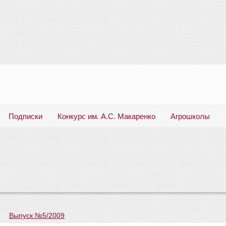
Подписки
Конкурс им. А.С. Макаренко
Агрошколы
Русский язык. Литература. Филология. Лингвистика. Методика преподавания. Учебные пособия
—
Выпуск №5/2009