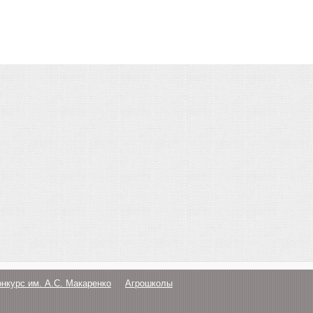
онкурс им. А.С. Макаренко
Агрошколы