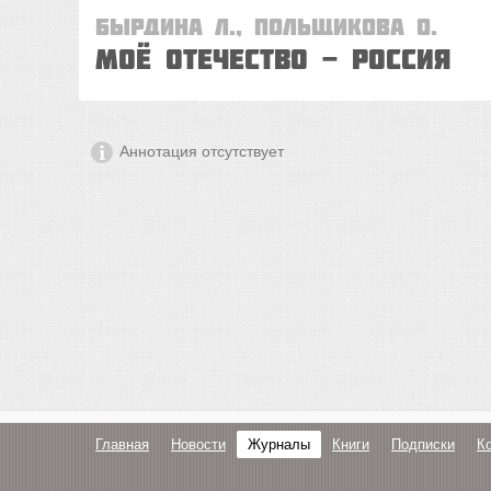
Бырдина Л., Польщикова О.
Моё Отечество - Россия
Аннотация отсутствует
Главная
Новости
Журналы
Книги
Подписки
К