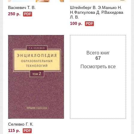
Васкевич Т. В.
Штейнберг В. Э.
Манько Н.
Н.
Фатхулова Д. Р.
Вахидова
250 р.
PDF
Л. В.
100 р.
PDF
Всего книг
67
Посмотреть все
Селевко Г. К.
115 р.
PDF