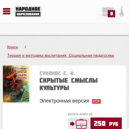
0
История. Обществознание. Методика преподавания. Учебные пособия
Русский язык. Литература. Филология. Лингвистика. Методика преподавания. Учебные пособия
Физика. Химия. Биология. Методика преподавания. Учебные пособия
Книги
/
Теория и методика воспитания. Социальная педагогика
Сухонос С. И.
Скрытые смыслы
культуры
Электронная версия
PDF
купить книгу за
250
руб