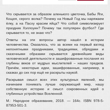
Что скрывается за образом аленького цветочка, Бабы Яги,
Кощея, серого волка? Почему на Новый Год мы наряжаем
ёлку, а на Пасху красим яйца? Что собой символизирует
праздник Хэллоуин? Почему так популярен футбол? Где
скрывается то, не знаю что?
Ответы на эти вопросы автор нашёл в истории
человечества. Оказалось, что за всеми на первый взгляд
непонятными праздниками, традициями, обрядами и
сказочными образами скрывается древнейшие виды
человеческой деятельности и зашифрованные послания из
глубины веков от мудрых мыслителей – наших предков.
Причём, некоторые идеи, зашифрованные, например, в
сказках до сих пор ещё не раскрыты наукой.
Раскрывая смысл всех этих культурных явлений, мы
начинаем понимать лучше окружающий мир, нашу
собственную историю и смысл сокровенных идей о
глубинных устройствах Вселенной.
M.: Народное образование, 2018. — 164c. ISBN 978-5-
87953-501-3.