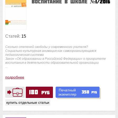
Воспитание в школе
№1/2016
Статей:
15
Сколько степеней свободы у современного учителя?
Социально-культурная анимация как самоорганизующаяся
педагогическая система
Закон «Об образовании в Российской Федерации» о приоритете
воспитания в деятельности образовательной организации
...
подробнее
Печатный
180
350
руб
руб
экземпляр
купить отдельные статьи