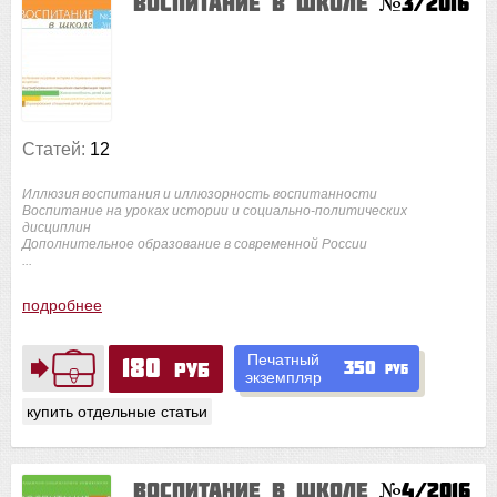
Воспитание в школе
№3/2016
Статей:
12
Иллюзия воспитания и иллюзорность воспитанности
Воспитание на уроках истории и социально-политических
дисциплин
Дополнительное образование в современной России
...
подробнее
Печатный
180
350
руб
руб
экземпляр
купить отдельные статьи
Воспитание в школе
№4/2016