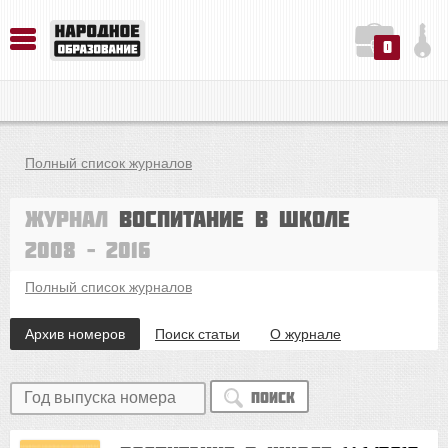
0
История. Обществознание. Методика преподавания. Учебные пособия
Русский язык. Литература. Филология. Лингвистика. Методика преподавания. Учебные пособия
Физика. Химия. Биология. Методика преподавания. Учебные пособия
Полный список журналов
Журнал
Воспитание в школе
2008 – 2016
Полный список журналов
Архив номеров
Поиск статьи
О журнале
Поиск