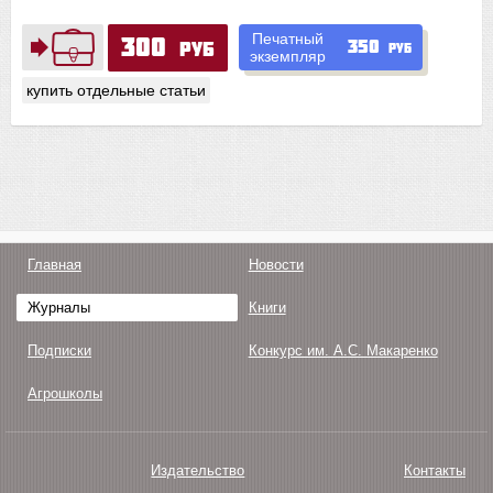
Печатный
300
350
руб
руб
экземпляр
купить отдельные статьи
Главная
Новости
Журналы
Книги
Подписки
Конкурс им. А.С. Макаренко
Агрошколы
Издательство
Контакты