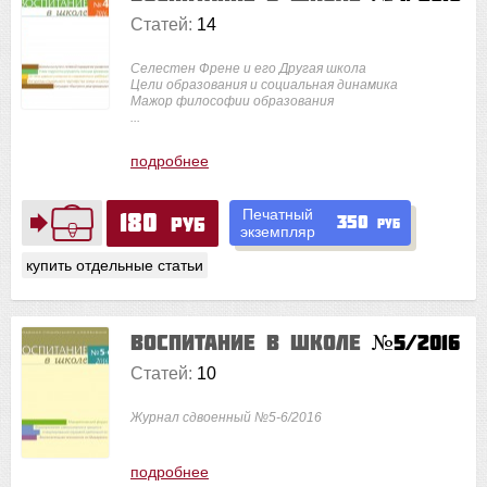
Статей:
14
Селестен Френе и его Другая школа
Цели образования и социальная динамика
Мажор философии образования
...
подробнее
Печатный
180
350
руб
руб
экземпляр
купить отдельные статьи
Воспитание в школе
№5/2016
Статей:
10
Журнал сдвоенный №5-6/2016
подробнее