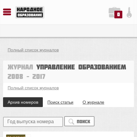
0
История. Обществознание. Методика преподавания. Учебные пособия
Русский язык. Литература. Филология. Лингвистика. Методика преподавания. Учебные пособия
Физика. Химия. Биология. Методика преподавания. Учебные пособия
Полный список журналов
Журнал
Управление образованием
2008 – 2017
Полный список журналов
Архив номеров
Поиск статьи
О журнале
Поиск