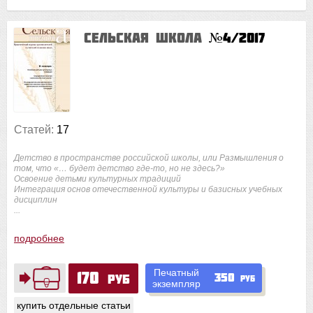
Сельская школа
№4/2017
Статей:
17
Детство в пространстве российской школы, или Размышления о
том, что «… будет детство где-то, но не здесь?»
Освоение детьми культурных традиций
Интеграция основ отечественной культуры и базисных учебных
дисциплин
...
подробнее
Печатный
170
350
руб
руб
экземпляр
купить отдельные статьи