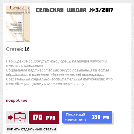
Сельская школа
№3/2017
Статей:
16
Расширение социокультурной среды развития личности
сельского школьника
Социальное партнёрство как ресурс повышения качества
образования и развития образовательной организации
Современные социально- воспитательные технологии: что
способствует успеху и мешает результату
...
подробнее
Печатный
170
350
руб
руб
экземпляр
купить отдельные статьи