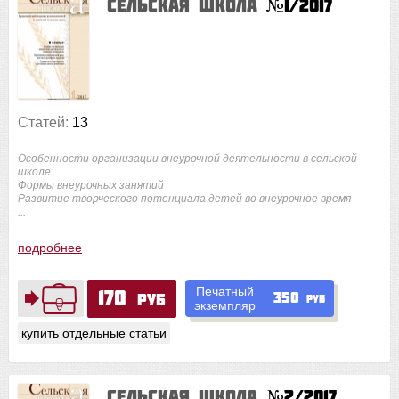
Сельская школа
№1/2017
Статей:
13
Особенности организации внеурочной деятельности в сельской
школе
Формы внеурочных занятий
Развитие творческого потенциала детей во внеурочное время
...
подробнее
Печатный
170
350
руб
руб
экземпляр
купить отдельные статьи
Сельская школа
№2/2017