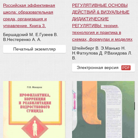
Российская эффективная
РЕГУЛЯТИВНЫЕ ОСНОВЫ
школа: образовательная
ДЕЙСТВИЙ & ВИЗУАЛЬНЫЕ
среда, организация и
ДИДАКТИЧЕСКИЕ
управление. Книга 3.
РЕГУЛЯТИВЫ: теория,
технология и практика в
Бершадский М. Е.
Гузеев В.
схемах, формулах и моделях
В.
Нестеренко А. А.
Штейнберг В. Э.
Манько Н.
Печатный экземпляр
Н.
Фатхулова Д. Р.
Вахидова Л.
В.
Электронная версия
PDF