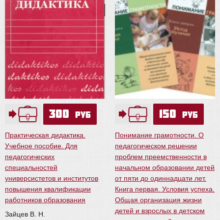
300
150
руб
руб
Практическая дидактика.
Понимание грамотности. О
Учебное пособие. Для
педагогическом решении
педагогических
проблем преемственности в
специальностей
начальном образовании детей
универсистетов и институтов
от пяти до одиннадцати лет.
повышения квалификации
Книга первая. Условия успеха.
работников образования
Общая организация жизни
детей и взрослых в детском
Зайцев В. Н.