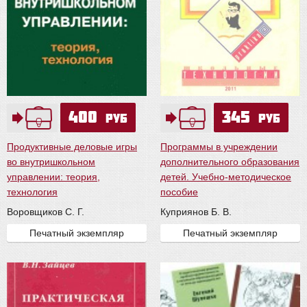
400
345
руб
руб
Продуктивные деловые игры
Программы в учреждении
во внутришкольном
дополнительного образования
управлении: теория,
детей. Учебно-методическое
технология
пособие
Воровщиков С. Г.
Куприянов Б. В.
Печатный экземпляр
Печатный экземпляр