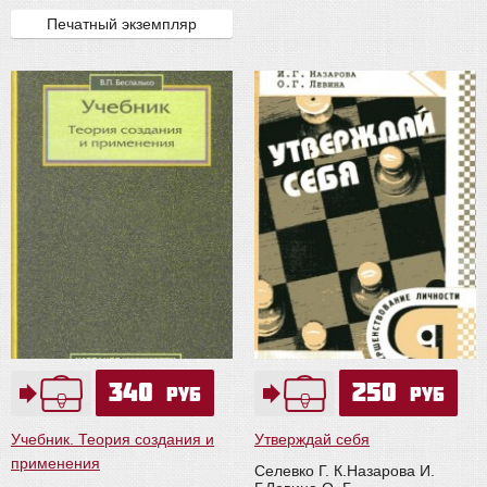
Печатный экземпляр
340
250
руб
руб
Учебник. Теория создания и
Утверждай себя
применения
Селевко Г. К.
Назарова И.