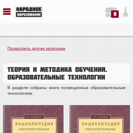
0
История. Обществознание. Методика преподавания. Учебные пособия
Русский язык. Литература. Филология. Лингвистика. Методика преподавания. Учебные пособия
Физика. Химия. Биология. Методика преподавания. Учебные пособия
Посмотреть другие категории
Теория и методика обучения.
Образовательные технологии
В разделе собраны книги посвященные образовательным
технологиям