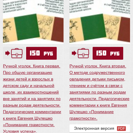
150
150
руб
руб
Ручной уголок. Книга первая.
Ручной уголок. Книга вторая.
Про общую организацию
О методе содружественного
жизни детей и взрослых в
овладения детьми письмом,
детском саду и начальной
чтением и счётом в связи с
школе, их взаимоотношений
занятиями по разным родам
вне занятий и на занятиях по
деятельности. Педагогические
разным родам деятельности.
комментарии к книге Евгения
Педагогические комментарии
Шулешко «Понимание
к книге Евгения Шулешко
грамотности».
«Понимание грамотности.
Электронная версия
PDF
Условия успеха».