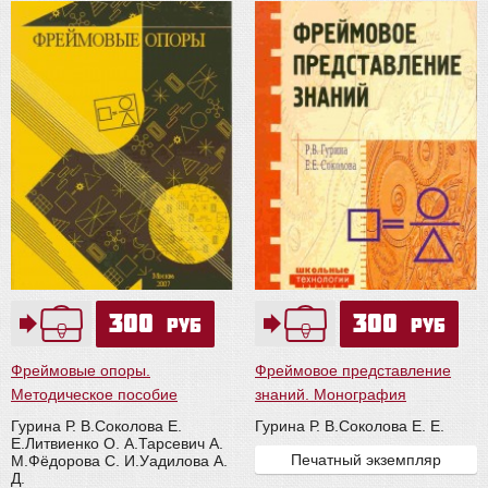
300
300
руб
руб
Фреймовые опоры.
Фреймовое представление
Методическое пособие
знаний. Монография
Гурина Р. В.
Соколова Е.
Гурина Р. В.
Соколова Е. Е.
Е.
Литвиенко О. А.
Тарсевич А.
Печатный экземпляр
М.
Фёдорова С. И.
Уадилова А.
Д.