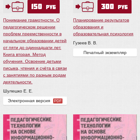
150
300
руб
руб
Понимание грамотности. О
Планирование результатов
педагогическом решении
образования и
проблем преемственности в
образовательная психология
начальном образовании детей
Гузеев В. В.
от пяти до одиннадцати лет.
Печатный экземпляр
Книга вторая. Метод
обучения. Освоение детьми
письма, чтения и счёта в связи
с занятиями по разным родам
деятельности.
Шулешко Е. Е.
Электронная версия
PDF