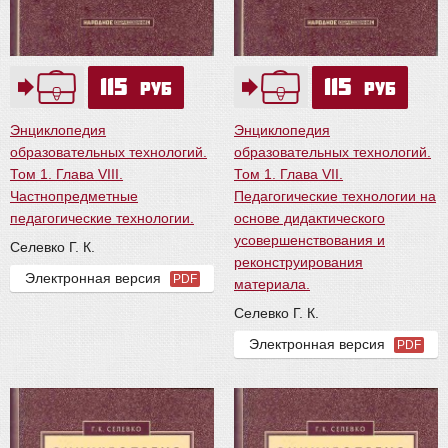
115
115
руб
руб
Энциклопедия
Энциклопедия
образовательных технологий.
образовательных технологий.
Том 1. Глава VIII.
Том 1. Глава VII.
Частнопредметные
Педагогические технологии на
педагогические технологии.
основе дидактического
усовершенствования и
Селевко Г. К.
реконструирования
Электронная версия
PDF
материала.
Селевко Г. К.
Электронная версия
PDF