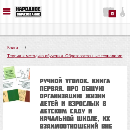
0
История. Обществознание. Методика преподавания. Учебные пособия
Русский язык. Литература. Филология. Лингвистика. Методика преподавания. Учебные пособия
Физика. Химия. Биология. Методика преподавания. Учебные пособия
Книги
/
Теория и методика обучения. Образовательные технологии
Ручной уголок. Книга
первая. Про общую
организацию жизни
детей и взрослых в
детском саду и
начальной школе, их
взаимоотношений вне