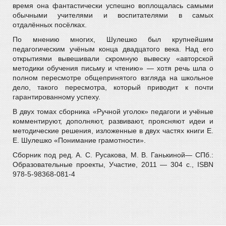
время она фантастически успешно воплощалась самыми
обычными учителями и воспитателями в самых
отдалённых посёлках.
По мнению многих, Шулешко был крупнейшим
педагогическим учёным конца двадцатого века. Над его
открытиями вывешивали скромную вывеску «авторской
методики обучения письму и чтению» — хотя речь шла о
полном пересмотре общепринятого взгляда на школьное
дело, такого пересмотра, который приводит к почти
гарантированному успеху.
В двух томах сборника «Ручной уголок» педагоги и учёные
комментируют, дополняют, развивают, проясняют идеи и
методические решения, изложенные в двух частях книги Е.
Е. Шулешко «Понимание грамотности».
Сборник под ред. А. С. Русакова, М. В. Ганькиной— СПб.:
Образовательные проекты, Участие, 2011 — 304 с., ISBN
978-5-98368-081-4