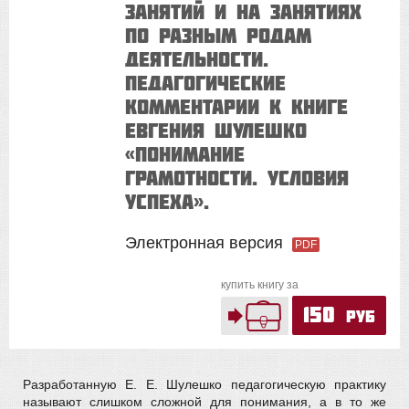
занятий и на занятиях
по разным родам
деятельности.
Педагогические
комментарии к книге
Евгения Шулешко
«Понимание
грамотности. Условия
успеха».
Электронная версия
PDF
купить книгу за
150
руб
Разработанную Е. Е. Шулешко педагогическую практику
называют слишком сложной для понимания, а в то же