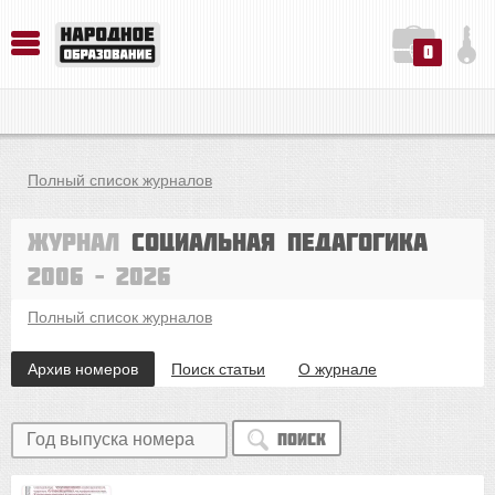
0
История. Обществознание. Методика преподавания. Учебные пособия
Русский язык. Литература. Филология. Лингвистика. Методика преподавания. Учебные пособия
Физика. Химия. Биология. Методика преподавания. Учебные пособия
Полный список журналов
Журнал
Социальная педагогика
2006 – 2026
Полный список журналов
Архив номеров
Поиск статьи
О журнале
Поиск