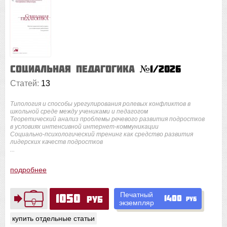
Социальная педагогика
№1/2026
Статей:
13
Типология и способы урегулирования ролевых конфликтов в
школьной среде между учениками и педагогом
Теоретический анализ проблемы речевого развития подростков
в условиях интенсивной интернет-коммуникации
Социально-психологический тренинг как средство развития
лидерских качеств подростков
...
подробнее
Печатный
1050
1400
руб
руб
экземпляр
купить отдельные статьи