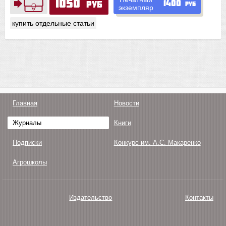
1050
1400
руб
руб
экземпляр
купить отдельные статьи
Главная
Новости
Журналы
Книги
Подписки
Конкурс им. А.С. Макаренко
Агрошколы
Издательство
Контакты
О нас
Авторам