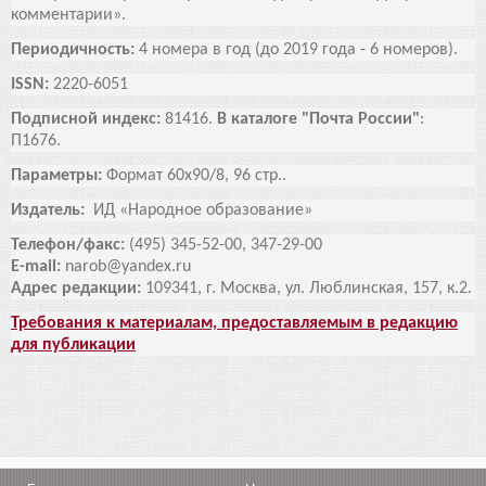
комментарии».
Периодичность:
4 номера в год
(до 2019 года - 6 номеров).
ISSN:
2220-6051
Подписной индекс:
81416.
В каталоге "Почта России"
:
П1676.
Параметры:
Формат 60х90/8, 96 стр..
Издатель:
ИД «Народное образование»
Телефон/факс:
(495) 345-52-00, 347-29-00
E-mail:
narob@yandex.ru
Адрес редакции:
109341, г. Москва, ул. Люблинская, 157, к.2.
Требования к материалам, предоставляемым в редакцию
для публикации