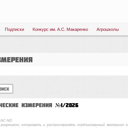
Подписки
Конкурс им. А.С. Макаренко
Агрошколы
Русский язык. Литература. Филология. Лингвистика. Методика преподавания. Учебные пособия
змерения
оиск
ические измерения
№1/2026
Y-NC-ND
 разрешено копировать и распространять опубликованный материал н