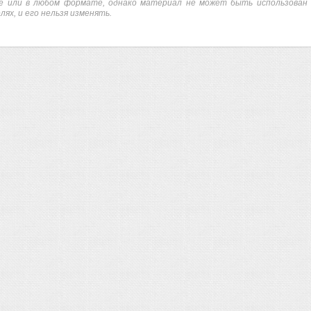
е или в любом формате, однако материал не может быть использован 
лях, и его нельзя изменять.