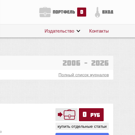
0
портфель
вход
Издательство
Контакты
О нас
Авторам
Поддержка
2006 – 2026
Публикации
Полный список журналов
0
руб
купить отдельные статьи
а