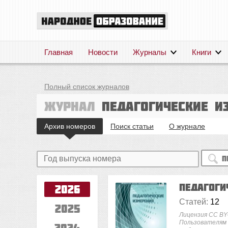
Главная
Новости
Журналы
Книги
Полный список журналов
Журнал
Педагогические и
Архив номеров
Поиск статьи
О журнале
П
Педагог
2026
Статей:
12
2025
Лицензия CC B
Пользователям
2024