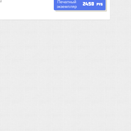
в
Печатный
2450
руб
экземпляр