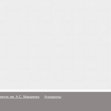
онкурс им. А.С. Макаренко
Агрошколы