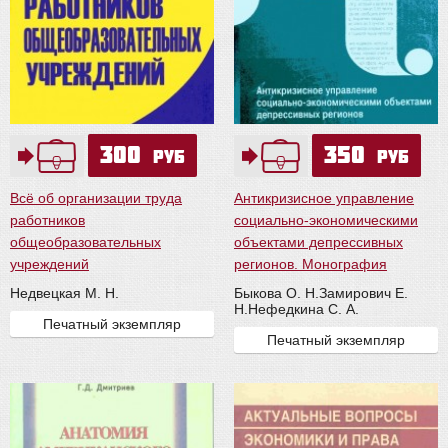
300
350
руб
руб
Всё об организации труда
Антикризисное управление
работников
социально-экономическими
общеобразовательных
объектами депрессивных
учреждений
регионов. Монография
Недвецкая М. Н.
Быкова О. Н.
Замирович Е.
Н.
Нефедкина С. А.
Печатный экземпляр
Печатный экземпляр