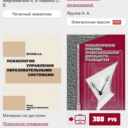
Вифлеемский А. Б.
Чиркина О.
организацией.
В.
Ярулов А. А.
Печатный экземпляр
Электронная версия
PDF
Материал не доступен
300
руб
Психология управления