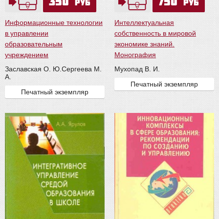
350
750
руб
руб
Информационные технологии
Интеллектуальная
в управлении
собственность в мировой
образовательным
экономике знаний.
учреждением
Монография
Заславская О. Ю.
Сергеева М.
Мухопад В. И.
А.
Печатный экземпляр
Печатный экземпляр