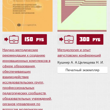
150
300
руб
руб
Научно-методические
Методология и опыт
рекомендации к созданию
августовских конференций
инновационных комплексов в
Кушнир А. А.
Целищева Н. И.
сфере образования,
Печатный экземпляр
обеспечивающих
взаимодействие
исследовательских групп,
профессиональных
педагогических сообществ,
образовательных учреждений,
органов управления по
вопросам модернизации