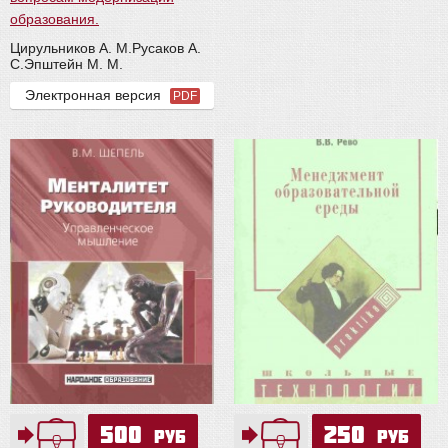
образования.
Цирульников А. М.
Русаков А.
С.
Эпштейн М. М.
Электронная версия
PDF
500
250
руб
руб