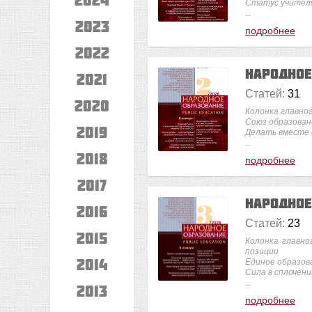
Статус учител
...
2023
подробнее
2022
Народно
2021
Статей:
31
2020
Колонка главно
Союз образовани
2019
Делать вместе 
...
2018
подробнее
2017
Народно
2016
Статей:
23
2015
Колонка главно
позиции
2014
Единое образов
Сила в сплочени
...
2013
подробнее