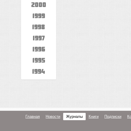
2000
1999
1998
1997
1996
1995
1994
Главная
Новости
Журналы
Книги
Подписки
К