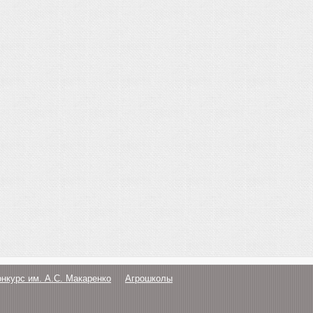
онкурс им. А.С. Макаренко
Агрошколы