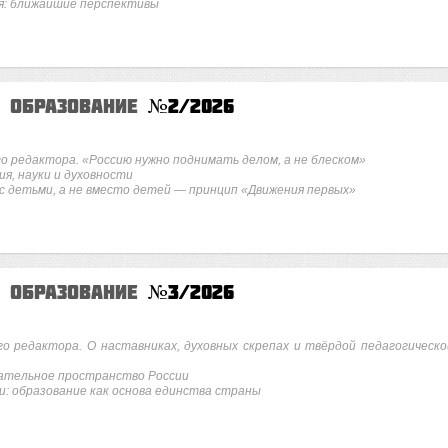
я: ближайшие перспективы
е образование
№2/2026
го редактора. «Россию нужно поднимать делом, а не блеском»
я, науки и духовности
с детьми, а не вместо детей — принцип «Движения первых»
е образование
№3/2026
го редактора. О наставниках, духовных скрепах и твёрдой педагогическо
ательное пространство России
и: образование как основа единства страны