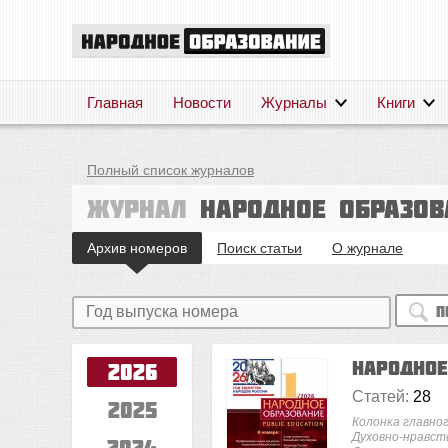
Главная
Новости
Журналы
Книги
Полный список журналов
Журнал
Народное образов
Архив номеров
Поиск статьи
О журнале
П
Народно
2026
Статей:
28
2025
Колонка главно
Духовно-нравст
2024