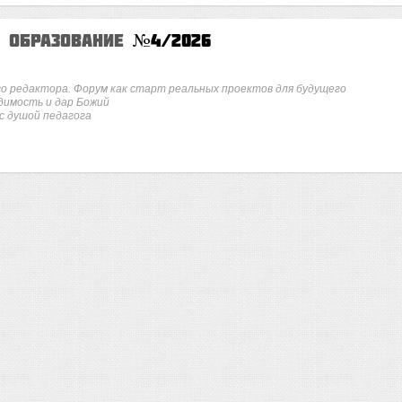
е образование
№4/2026
го редактора. Форум как старт реальных проектов для будущего
одимость и дар Божий
с душой педагога