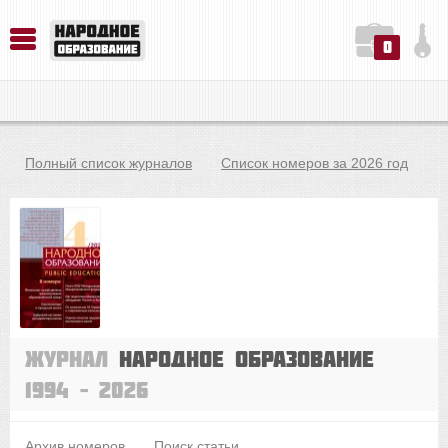
0
История. Обществознание. Методика преподавания. Учебные пособия
Русский язык. Литература. Филология. Лингвистика. Методика преподавания. Учебные пособия
Физика. Химия. Биология. Методика преподавания. Учебные пособия
Полный список журналов
Список номеров за 2026 год
Журнал
Народное образование
1994 – 2026
Архив номеров
Поиск статьи