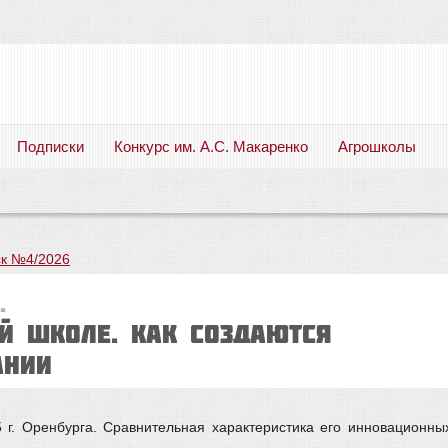
Подписки
Конкурс им. А.С. Макаренко
Агрошколы
Русский язык. Литература. Филология. Лингвистика. Методика преподавания. Учебные пособия
к №4/2026
.
ой школе. Как создаются
ании
 г. Оренбурга. Сравнительная характеристика его инновационн