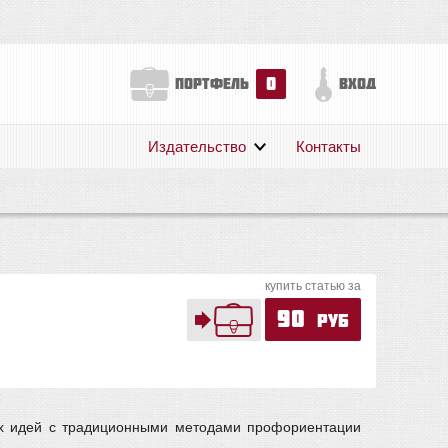
0
портфель
вход
Издательство
Контакты
О нас
Авторам
Поддержка
Публикации
купить статью за
90
руб
ых идей с традиционными методами профориентации