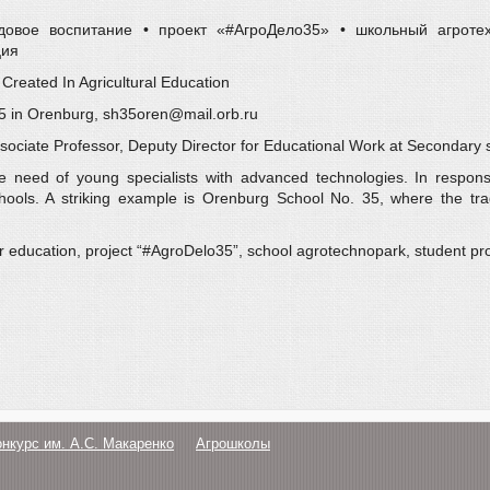
удовое воспитание • проект «#АгроДело35» • школьный агроте
ция
Created In Agricultural Education
35 in Orenburg, sh35oren@mail.orb.ru
sociate Professor, Deputy Director for Educational Work at Secondary 
e need of young specialists with advanced technologies. In response
hools. A striking example is Orenburg School No. 35, where the trad
or education, project “#AgroDelo35”, school agrotechnopark, student pro
онкурс им. А.С. Макаренко
Агрошколы