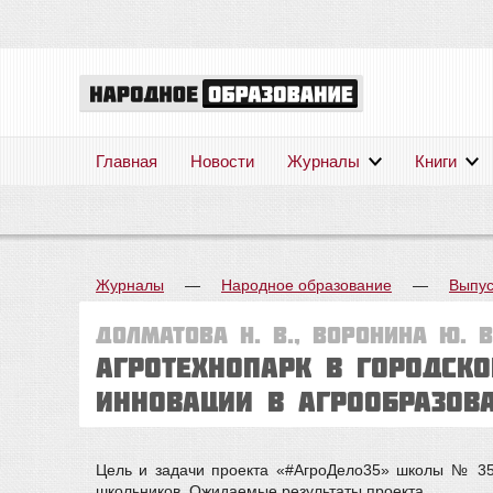
Главная
Новости
Журналы
Книги
Журналы
—
Народное образование
—
Выпус
Долматова Н. В., Воронина Ю. В
Агротехнопарк в городск
инновации в агрообразов
Цель и задачи проекта «#АгроДело35» школы № 35
школьников. Ожидаемые результаты проекта.