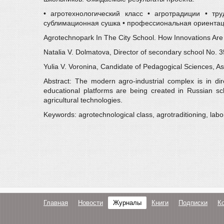
• агротехнологический класс • агротрадиции • тр
сублимационная сушка • профессиональная ориента
Agrotechnopark In The City School. How Innovations Are 
Natalia V. Dolmatova, Director of secondary school No. 
Yulia V. Voronina, Candidate of Pedagogical Sciences, As
Abstract: The modern agro-industrial complex is in dir
educational platforms are being created in Russian sc
agricultural technologies.
Keywords: agrotechnological class, agrotraditioning, lab
Главная
Новости
Журналы
Книги
Подписки
К