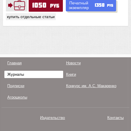
Печатный
1050
1350
руб
руб
экземпляр
купить отдельные статьи
Главная
Новости
Журналы
Книги
Подписки
Конкурс им. А.С. Макаренко
Агрошколы
Издательство
Контакты
О нас
Авторам