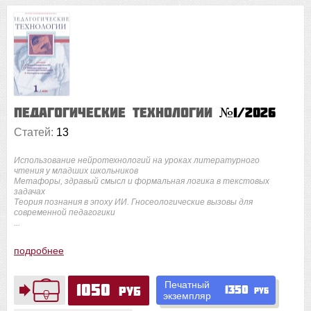
Педагогические технологии
№1/2026
Статей:
13
Использование нейротехнологий на уроках литературного
чтения у младших школьников
Метафоры, здравый смысл и формальная логика в текстовых
задачах
Теория познания в эпоху ИИ. Гносеологические вызовы для
современной педагогики
...
подробнее
Печатный
1050
1350
руб
руб
экземпляр