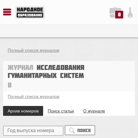
0
История. Обществознание. Методика преподавания. Учебные пособия
Русский язык. Литература. Филология. Лингвистика. Методика преподавания. Учебные пособия
Физика. Химия. Биология. Методика преподавания. Учебные пособия
Полный список журналов
Журнал
Исследования
гуманитарных систем
0
Полный список журналов
Архив номеров
Поиск статьи
О журнале
Поиск