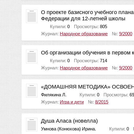
О проекте базисного учебного план
Федерации для 12-летней школы
Купили:
0
Просмотры:
805
Журнал:
Народное образование
№:
9/2000
Об организации обучения в первом 
Купили:
0
Просмотры:
714
Журнал:
Народное образование
№:
9/2000
«ДОМАШНЯЯ МЕТОДИКА» ОСВОЕ
Филякина Л.
Купили:
0
Просмотры:
6
Журнал:
Игра и дети
№:
8/2015
Душа Аласа (новелла)
Умнова (Конюхова) Ирина.
Купили:
0