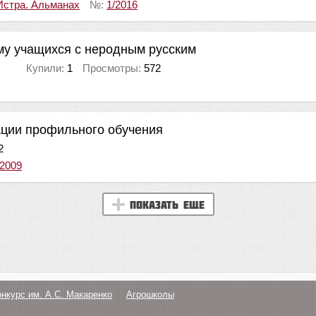
Истра. Альманах
№:
1/2016
ьму учащихся с неродным русским
Купили:
1
Просмотры:
572
ации профильного обучения
2
/2009
Показать еще
онкурс им. А.С. Макаренко
Агрошколы