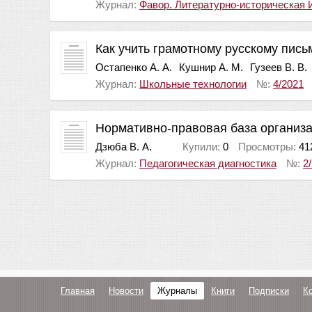
Журнал:
Фавор. Литературно-историческая 
Как учить грамотному русскому пис
Остапенко А. А.
Кушнир А. М.
Гузеев В. В.
Журнал:
Школьные технологии
№:
4/2021
Нормативно-правовая база организ
Дзюба В. А.
Купили:
0
Просмотры:
41
Журнал:
Педагогическая диагностика
№:
2
Главная
Новости
Журналы
Книги
Подписки
К