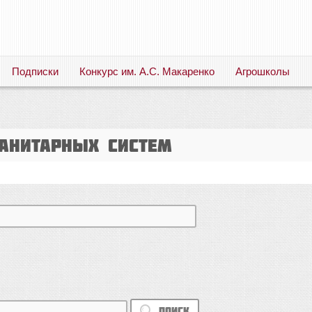
Подписки
Конкурс им. А.С. Макаренко
Агрошколы
Русский язык. Литература. Филология. Лингвистика. Методика преподавания. Учебные пособия
анитарных систем
Поиск