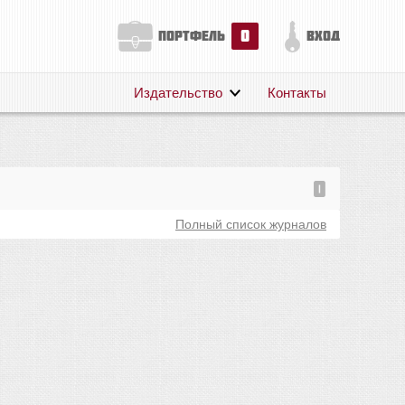
0
портфель
вход
Издательство
Контакты
О нас
Авторам
Поддержка
0
Публикации
Полный список журналов