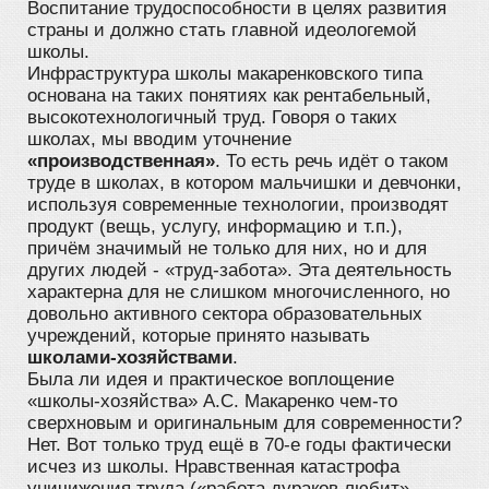
Воспитание трудоспособности в целях развития
страны и должно стать главной идеологемой
школы.
Инфраструктура школы макаренковского типа
основана на таких понятиях как рентабельный,
высокотехнологичный труд. Говоря о таких
школах, мы вводим уточнение
«производственная»
. То есть речь идёт о таком
труде в школах, в котором мальчишки и девчонки,
используя современные технологии, производят
продукт (вещь, услугу, информацию и т.п.),
причём значимый не только для них, но и для
других людей - «труд-забота». Эта деятельность
характерна для не слишком многочисленного, но
довольно активного сектора образовательных
учреждений, которые принято называть
школами-хозяйствами
.
Была ли идея и практическое воплощение
«школы-хозяйства» А.С. Макаренко чем-то
сверхновым и оригинальным для современности?
Нет. Вот только труд ещё в 70-е годы фактически
исчез из школы. Нравственная катастрофа
уничижения труда («работа дураков любит»,