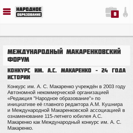
0
История. Обществознание. Методика преподавания. Учебные пособия
Русский язык. Литература. Филология. Лингвистика. Методика преподавания. Учебные пособия
Физика. Химия. Биология. Методика преподавания. Учебные пособия
Международный Макаренковский
форум
Конкурс им. А.С. Макаренко – 24 года
истории
Конкурс им. А. С. Макаренко учреждён в 2003 году
Автономной некоммерческой организацией
«Редакция "Народное образование"» по
инициативе её главного редактора А.М. Кушнира
и Международной Макаренковской ассоциацией в
ознаменование 115-летнего юбилея А.С.
Макаренко как Международный конкурс им. А. С.
Макаренко.