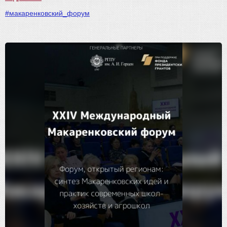
#макаренковский_форум