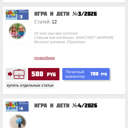
Игра и дети
№3/2026
Статей:
12
Из чего наш мир состоит
Строим дом для Мишки. (КОНСПЕКТ ЗАНЯТИЯ)
Веселый художник. (Праздник)
...
подробнее
Печатный
500
700
руб
руб
экземпляр
купить отдельные статьи
Игра и дети
№4/2026