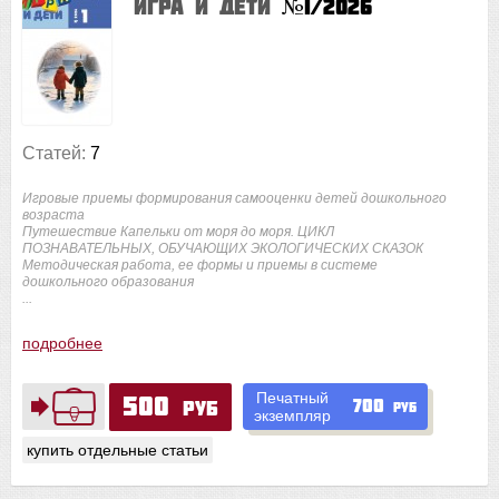
Игра и дети
№1/2026
Статей:
7
Игровые приемы формирования самооценки детей дошкольного
возраста
Путешествие Капельки от моря до моря. ЦИКЛ
ПОЗНАВАТЕЛЬНЫХ, ОБУЧАЮЩИХ ЭКОЛОГИЧЕСКИХ СКАЗОК
Методическая работа, ее формы и приемы в системе
дошкольного образования
...
подробнее
Печатный
500
700
руб
руб
экземпляр
купить отдельные статьи