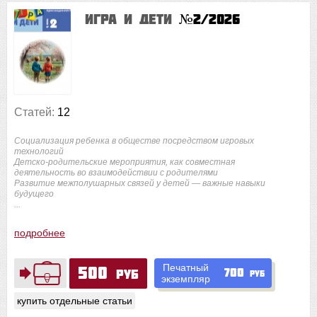
Игра и дети
№2/2026
Статей:
12
Социализация ребенка в обществе посредством игровых
технологий
Детско-родительские мероприятия, как совместная
деятельность во взаимодействии с родителями
Развитие межполушарных связей у детей — важные навыки
будущего
...
подробнее
Печатный
500
700
руб
руб
экземпляр
купить отдельные статьи