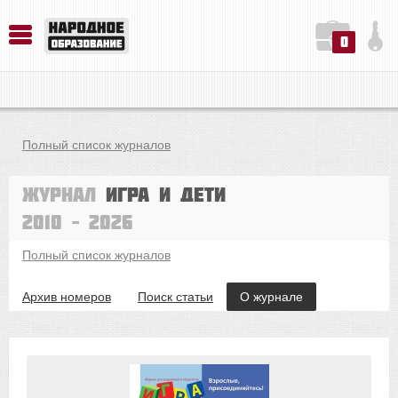
0
История. Обществознание. Методика преподавания. Учебные пособия
Русский язык. Литература. Филология. Лингвистика. Методика преподавания. Учебные пособия
Физика. Химия. Биология. Методика преподавания. Учебные пособия
Полный список журналов
Журнал
Игра и дети
2010 – 2026
Полный список журналов
Архив номеров
Поиск статьи
О журнале