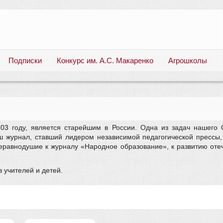
Подписки
Конкурс им. А.С. Макаренко
Агрошколы
Русский язык. Литература. Филология. Лингвистика. Методика преподавания. Учебные пособия
03 году, является старейшим в России. Одна из задач нашего 
аш журнал, ставший лидером независимой педагогической пресс
еравнодушие к журналу «Народное образование», к развитию оте
 учителей и детей.