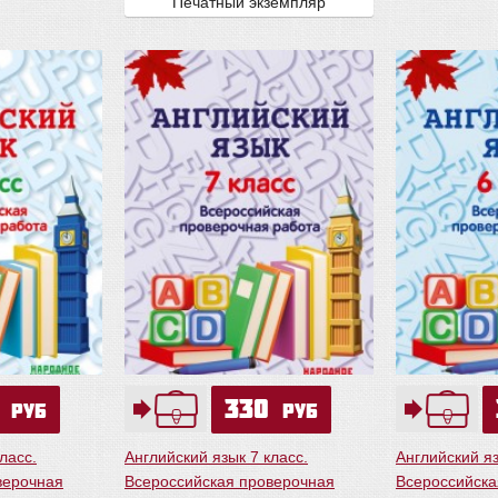
Печатный экземпляр
0
330
руб
руб
ласс.
Английский язык 7 класс.
Английский яз
верочная
Всероссийская проверочная
Всероссийска