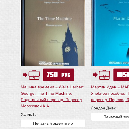
750
10
руб
Машина времени = Wells Herbert
Мартин Иден = MA
George. The Time Machine.
Учебное пособие. 
Подстрочный перевод. Перевод
перевод. Перевод З
Морозовой К.А.
Лондон Джек.
Уэллс Г.
Печатный эк
Печатный экземпляр