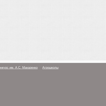
онкурс им. А.С. Макаренко
Агрошколы