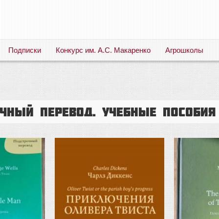
Подписки
Конкурс им. А.С. Макаренко
Агрошколы
Русский язык. Литература. Филология. Лингвистика. Методика преподавания. Учебные пособия
очный перевод. Учебные пособия