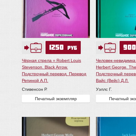
1250
90
руб
Чёрная стрела = Robert Louis
Человек-невидимка 
Stevenson. Black Arrow.
Herbert George. The 
Подстрочный перевод. Перевод
Подстрочный перев
Репиной А.П.
Вайс (Вейс) Д.Л.
Стивенсон Р.
Уэллс Г.
Печатный экземпляр
Печатный эк