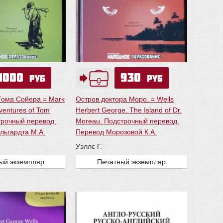
1000
930
руб
руб
ома Сойера = Mark
Остров доктора Моро. = Wells
ventures of Tom
Herbert George. The Island of Dr.
трочный перевод.
Moreau. Подстрочный перевод.
льгардта М.А.
Перевод Морозовой К.А.
Уэллс Г.
ый экземпляр
Печатный экземпляр