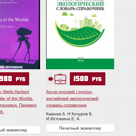
980
1500
руб
руб
 Wells Herbert
Англо-русский / русско-
ar of the Worlds.
английский экологический
перевод. Перевод
словарь-справочник
К.
Камнев А. Н.
Кочуров Б.
И.
Истомина Е. А.
Печатный экземпляр
ый экземпляр