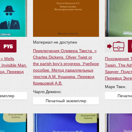
Материал не доступен
0
руб
Приключения Оливера Твиста. =
Charles Dickens. Oliver Twist or
= Wells
Похождения Т
the parish boy's progress. Учебное
Invisible Man.
Twain. The Ad
пособие. Метод параллельных
од. Перевод
Sawyer. Подс
текстов А.М. Кушнира. Перевод
Перевод Энге
Кривцовой А.В.
Марк Твен.
Чарлз Диккенс.
земпляр
Печатн
Печатный экземпляр