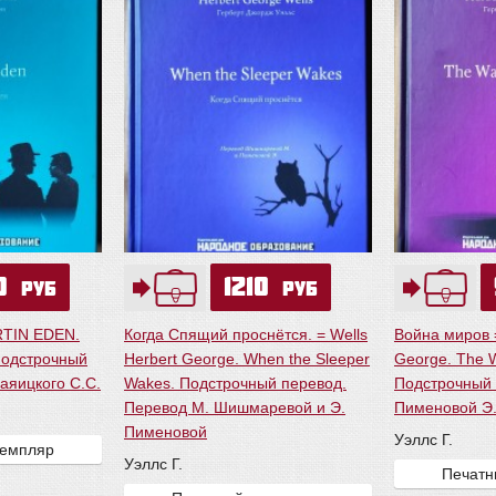
50
1210
руб
руб
RTIN EDEN.
Когда Спящий проснётся. = Wells
Война миров =
Подстрочный
Herbert George. When the Sleeper
George. The W
аяицкого С.С.
Wakes. Подстрочный перевод.
Подстрочный 
Перевод М. Шишмаревой и Э.
Пименовой Э.
Пименовой
Уэллс Г.
земпляр
Уэллс Г.
Печатн