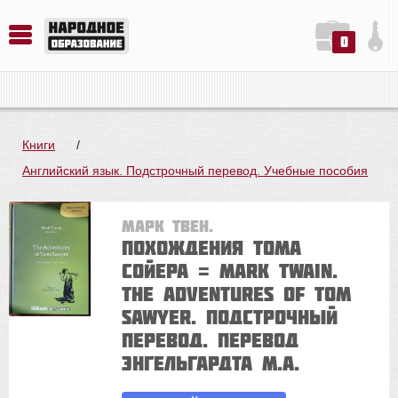
0
История. Обществознание. Методика преподавания. Учебные пособия
Русский язык. Литература. Филология. Лингвистика. Методика преподавания. Учебные пособия
Физика. Химия. Биология. Методика преподавания. Учебные пособия
Книги
/
Английский язык. Подстрочный перевод. Учебные пособия
Марк Твен.
Похождения Тома
Сойера = Mark Twain.
The Adventures of Tom
Sawyer. Подстрочный
перевод. Перевод
Энгельгардта М.А.