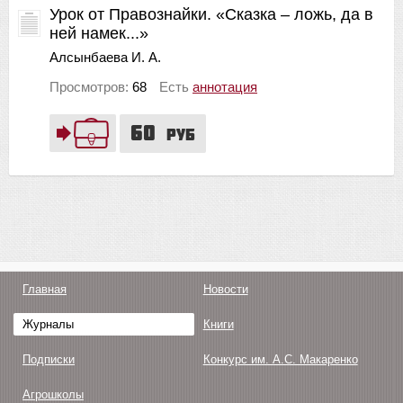
Урок от Правознайки. «Сказка – ложь, да в
ней намек...»
Алсынбаева И. А.
Просмотров:
68
Есть
аннотация
60
руб
Главная
Новости
Журналы
Книги
Подписки
Конкурс им. А.С. Макаренко
Агрошколы