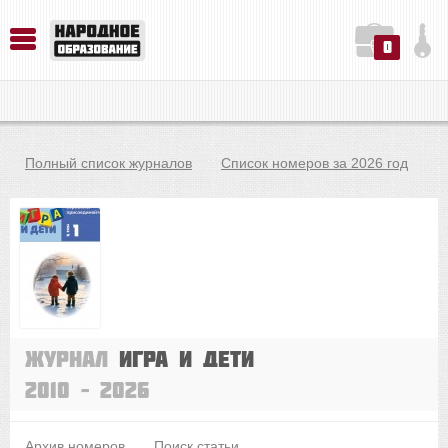
0
История. Обществознание. Методика преподавания. Учебные пособия
Русский язык. Литература. Филология. Лингвистика. Методика преподавания. Учебные пособия
Физика. Химия. Биология. Методика преподавания. Учебные пособия
Полный список журналов
Список номеров за 2026 год
Журнал
Игра и дети
2010 – 2026
Архив номеров
Поиск статьи