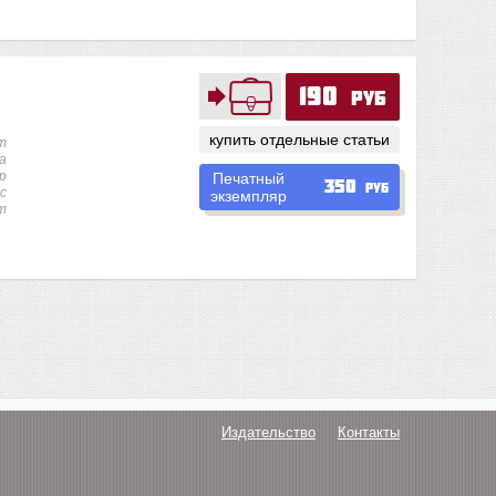
190
руб
купить отдельные статьи
т
а
р
Печатный
350
руб
с
экземпляр
т
Издательство
Контакты
О нас
Авторам
Поддержка