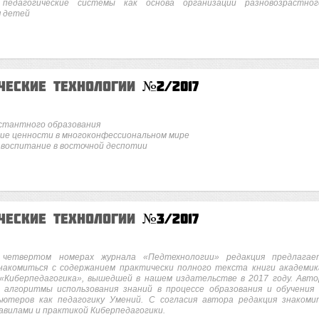
педагогические системы как основа организации разновозрастног
я детей
ческие технологии
№2/2017
стантного образования
ие ценности в многоконфессиональном мире
 воспитание в восточной деспотии
ческие технологии
№3/2017
четвертом номерах журнала «Педтехнологии» редакция предлагае
накомиться с содержанием практически полного текста книги академик
 «Киберпедагогика», вышедшей в нашем издательстве в 2017 году. Авто
 алгоритмы использования знаний в процессе образования и обучения 
ьютеров как педагогику Умений. С согласия автора редакция знакоми
авилами и практикой Киберпедагогики.