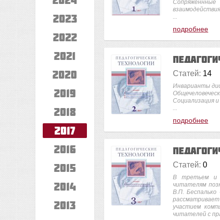
Сопряжённные 
взаимодействи
2023
...
подробнее
2022
2021
Педагоги
2020
Статей:
14
Инварианты ди
2019
Общечеловеческ
Социализация и
...
2018
подробнее
2017
2016
Педагоги
Статей:
0
2015
В третьем и 
2014
читателям поз
В.П. Беспалько
рассматривает
2013
участием комп
читателей с пр