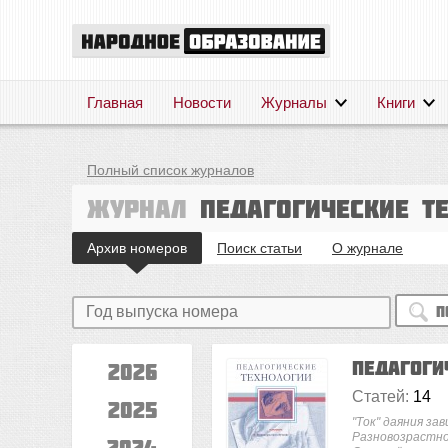
Главная
Новости
Журналы
Книги
Полный список журналов
Журнал
Педагогические т
Архив номеров
Поиск статьи
О журнале
П
Педагоги
2026
Статей:
14
2025
"Ток" даяния за
Разновозрастно
2024