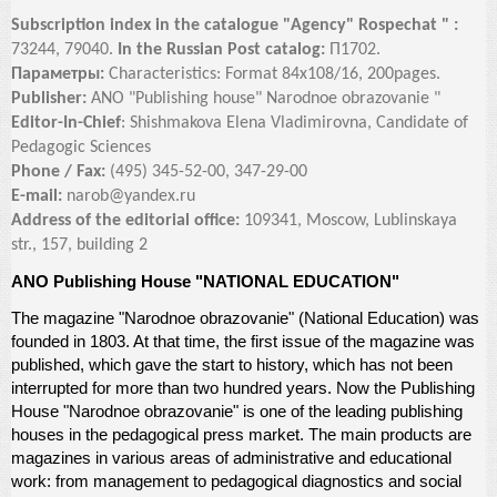
Subscription index in the catalogue "Agency" Rospechat " :
73244, 79040.
In the Russian Post catalog:
П1702.
Параметры:
Characteristics: Format 84х108/16, 200pages.
Publisher:
ANO "Publishing house" Narodnoe obrazovanie "
Editor-In-Chief
: Shishmakova Elena Vladimirovna, Candidate of
Pedagogic Sciences
Phone / Fax:
(495) 345-52-00, 347-29-00
E-mail:
narob@yandex.ru
Address of the editorial office:
109341, Moscow, Lublinskaya
str., 157, building 2
ANO Publishing House "NATIONAL EDUCATION"
The magazine "Narodnoe obrazovanie" (National Education) was
founded in 1803. At that time, the first issue of the magazine was
published, which gave the start to history, which has not been
interrupted for more than two hundred years. Now the Publishing
House "Narodnoe obrazovanie" is one of the leading publishing
houses in the pedagogical press market. The main products are
magazines in various areas of administrative and educational
work: from management to pedagogical diagnostics and social