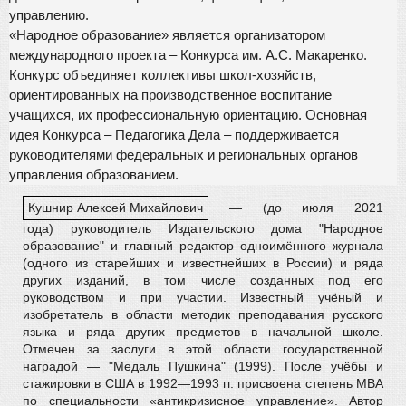
управлению.
«Народное образование» является организатором
международного проекта – Конкурса им. А.С. Макаренко.
Конкурс объединяет коллективы школ-хозяйств,
ориентированных на производственное воспитание
учащихся, их профессиональную ориентацию. Основная
идея Конкурса – Педагогика Дела – поддерживается
руководителями федеральных и региональных органов
управления образованием.
Кушнир Алексей Михайлович
— (до июля 2021
года) руководитель Издательского дома "Народное
образование" и главный редактор одноимённого журнала
(одного из старейших и известнейших в России) и ряда
других изданий, в том числе созданных под его
руководством и при участии. Известный учёный и
изобретатель в области методик преподавания русского
языка и ряда других предметов в начальной школе.
Отмечен за заслуги в этой области государственной
наградой — "Медаль Пушкина" (1999). После учёбы и
стажировки в США в 1992—1993 гг. присвоена степень МВА
по специальности «антикризисное управление». Автор