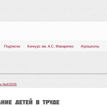
Подписки
Конкурс им. А.С. Макаренко
Агрошколы
Русский язык. Литература. Филология. Лингвистика. Методика преподавания. Учебные пособия
к №4/2026
ние детей в труде