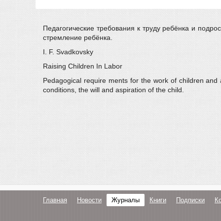
Педагогические требования к труду ребёнка и подрос
стремление ребёнка.
I. F. Svadkovsky
Raising Children In Labor
Pedagogical require ments for the work of children and 
conditions, the will and aspiration of the child.
Главная
Новости
Журналы
Книги
Подписки
К