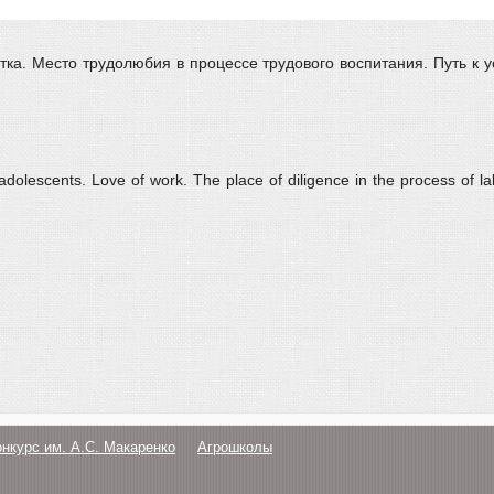
тка. Место трудолюбия в процессе трудового воспитания. Путь к у
adolescents. Love of work. The place of diligence in the process of l
онкурс им. А.С. Макаренко
Агрошколы