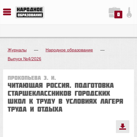
0
История. Обществознание. Методика преподавания. Учебные пособия
Русский язык. Литература. Филология. Лингвистика. Методика преподавания. Учебные пособия
Физика. Химия. Биология. Методика преподавания. Учебные пособия
Журналы
—
Народное образование
—
Выпуск №4/2026
Прокопьева Э. И.
ЧИТАЮЩАЯ РОССИЯ. Подготовка
старшеклассников городских
школ к труду в условиях лагеря
труда и отдыха