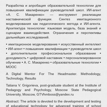
Разработка и апробация образовательной технологии для
повышения квалификации руководителей школ. ИИ-агент
«А. С. Макаренко» — инструмент реализации
наставнической функции. Синтез имитационного
моделирования как педагогического метода и ИИ-агента.
Архитектура технологии: языковая модель, база знаний и
сценарии взаимодействия. Ограничения и перспективы
дальнейших исследований.
• имитационное моделирование • искусственный интеллект
• ИИ-агент • повышение квалификации • руководители школ
• дополнительное профессиональное образование •
доходимость • цифровой наставник • персонализированное
обучение • А. С. Макаренко • образовательные технологии •
MOOC
A Digital Mentor For The Headmaster. Methodology,
Technology, Results
Tatiana V. Grigorieva, post-graduate student at the Institute of
Pedagogy and Psychology, Moscow State Pedagogical
University, Moscow, GTVhmboss@yandex.ru
Abstract: The article is devoted to the development and testing
of educational technology for advanced training of school