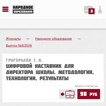
0
История. Обществознание. Методика преподавания. Учебные пособия
Русский язык. Литература. Филология. Лингвистика. Методика преподавания. Учебные пособия
Физика. Химия. Биология. Методика преподавания. Учебные пособия
Журналы
—
Народное образование
—
Выпуск №4/2026
Григорьева Т. В.
Цифровой наставник для
директора школы. Методология,
технология, результаты
купить статью за
90
руб