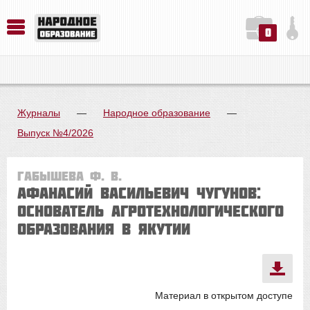
0
История. Обществознание. Методика преподавания. Учебные пособия
Русский язык. Литература. Филология. Лингвистика. Методика преподавания. Учебные пособия
Физика. Химия. Биология. Методика преподавания. Учебные пособия
Журналы
—
Народное образование
—
Выпуск №4/2026
Габышева Ф. В.
Афанасий Васильевич Чугунов:
основатель агротехнологического
образования в Якутии
Материал в открытом доступе