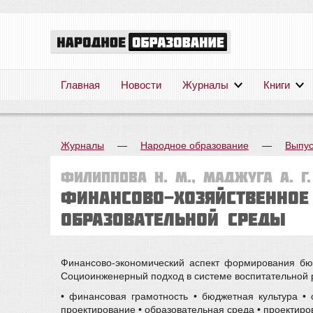
Главная
Новости
Журналы
Книги
Журналы
—
Народное образование
—
Выпус
Филиппова Н. М., Маджуга А. Г.
Финансово-хозяйственное
образовательной среды
Финансово-экономический аспект формирования бюд
Социоинженерный подход в системе воспитательной р
• финансовая грамотность • бюджетная культура •
проектирование • образовательная среда • проектир