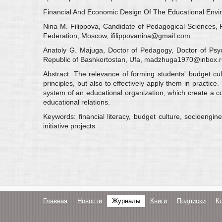
Financial And Economic Design Of The Educational Env
Nina M. Filippova, Candidate of Pedagogical Sciences, Re
Federation, Moscow, ifilippovanina@gmail.com
Anatoly G. Majuga, Doctor of Pedagogy, Doctor of Psyc
Republic of Bashkortostan, Ufa, madzhuga1970@inbox.
Abstract. The relevance of forming students' budget cultu
principles, but also to effectively apply them in practi
system of an educational organization, which create a con
educational relations.
Keywords: financial literacy, budget culture, socioengi
initiative projects
Главная
Новости
Журналы
Книги
Подписки
К