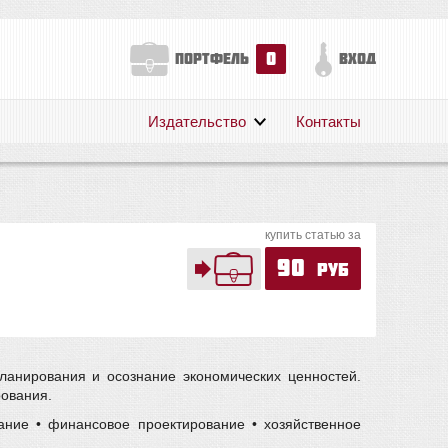
0
портфель
вход
Издательство
Контакты
О нас
Авторам
Поддержка
купить статью за
Публикации
90
руб
ланирования и осознание экономических ценностей.
рования.
ание • финансовое проектирование • хозяйственное