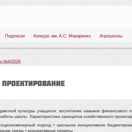
Подписки
Конкурс им. А.С. Макаренко
Агрошколы
Русский язык. Литература. Филология. Лингвистика. Методика преподавания. Учебные пособия
к №4/2026
 проектирование
жетной культуры учащихся: воспитание навыков финансового п
аботы школы. Характеристика принципов хозяйственного проекти
 социоинженерный подход • школьное инициативное бюджетиров
ование среды • инициативные проекты