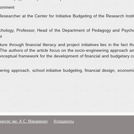
ironment
searcher at the Center for Initiative Budgeting of the Research Insti
hology, Professor, Head of the Department of Pedagogy and Psychol
ru
re through financial literacy and project initiatives lies in the fact
ce. The authors of the article focus on the socio-engineering approach 
ceptual framework for the development of financial and budgetary cultu
neering approach, school initiative budgeting, financial design, econo
онкурс им. А.С. Макаренко
Агрошколы