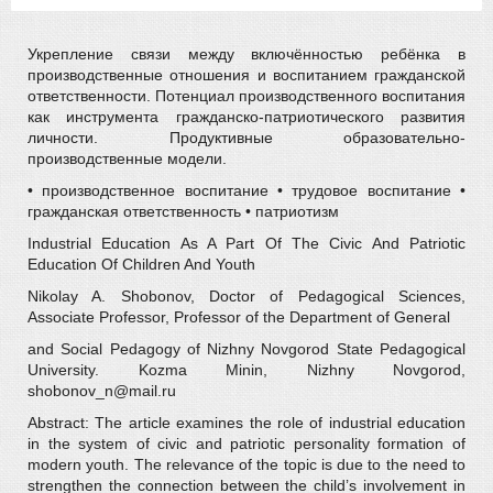
Укрепление связи между включённостью ребёнка в
производственные отношения и воспитанием гражданской
ответственности. Потенциал производственного воспитания
как инструмента гражданско-патриотического развития
личности. Продуктивные образовательно-
производственные модели.
• производственное воспитание • трудовое воспитание •
гражданская ответственность • патриотизм
Industrial Education As A Part Of The Civic And Patriotic
Education Of Children And Youth
Nikolay A. Shobonov, Doctor of Pedagogical Sciences,
Associate Professor, Professor of the Department of General
and Social Pedagogy of Nizhny Novgorod State Pedagogical
University. Kozma Minin, Nizhny Novgorod,
shobonov_n@mail.ru
Abstract: The article examines the role of industrial education
in the system of civic and patriotic personality formation of
modern youth. The relevance of the topic is due to the need to
strengthen the connection between the child’s involvement in