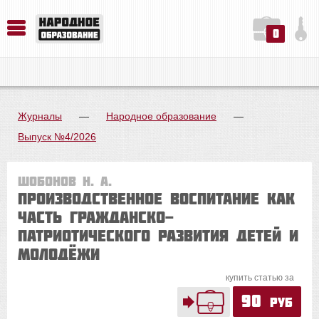
0
История. Обществознание. Методика преподавания. Учебные пособия
Русский язык. Литература. Филология. Лингвистика. Методика преподавания. Учебные пособия
Физика. Химия. Биология. Методика преподавания. Учебные пособия
Журналы
—
Народное образование
—
Выпуск №4/2026
Шобонов Н. А.
Производственное воспитание как
часть гражданско-
патриотического развития детей и
молодёжи
купить статью за
90
руб