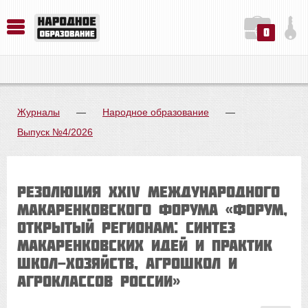
0
История. Обществознание. Методика преподавания. Учебные пособия
Русский язык. Литература. Филология. Лингвистика. Методика преподавания. Учебные пособия
Физика. Химия. Биология. Методика преподавания. Учебные пособия
Журналы
—
Народное образование
—
Выпуск №4/2026
Резолюция ХХIV Международного
Макаренковского форума «Форум,
открытый регионам: синтез
макаренковских идей и практик
школ-хозяйств, агрошкол и
агроклассов России»