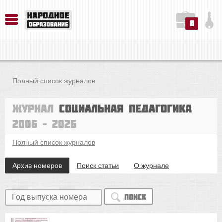
0
История. Обществознание. Методика преподавания. Учебные пособия
Русский язык. Литература. Филология. Лингвистика. Методика преподавания. Учебные пособия
Физика. Химия. Биология. Методика преподавания. Учебные пособия
Полный список журналов
Журнал
Социальная педагогика
2006 – 2026
Полный список журналов
Архив номеров
Поиск статьи
О журнале
Поиск