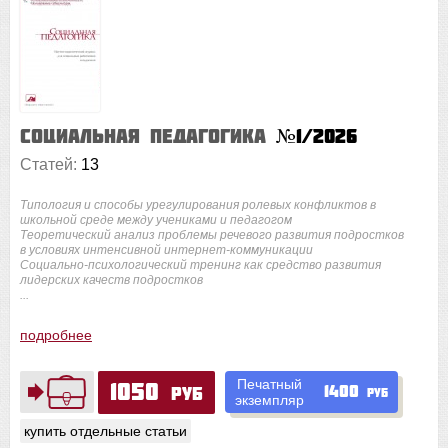
Социальная педагогика
№1/2026
Статей:
13
Типология и способы урегулирования ролевых конфликтов в
школьной среде между учениками и педагогом
Теоретический анализ проблемы речевого развития подростков
в условиях интенсивной интернет-коммуникации
Социально-психологический тренинг как средство развития
лидерских качеств подростков
...
подробнее
Печатный
1050
1400
руб
руб
экземпляр
купить отдельные статьи