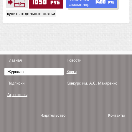
1050
1400
руб
руб
экземпляр
купить отдельные статьи
Главная
Новости
Журналы
Книги
Подписки
Конкурс им. А.С. Макаренко
Агрошколы
Издательство
Контакты
О нас
Авторам