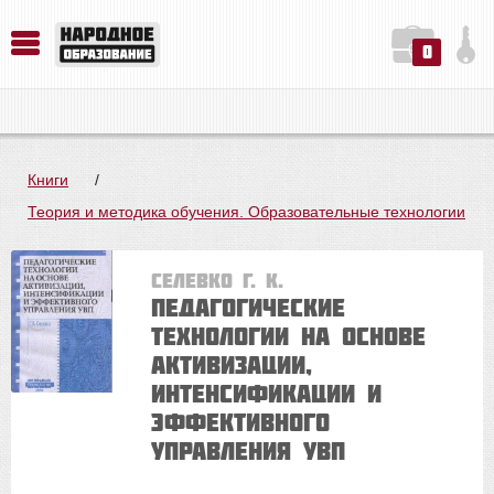
0
История. Обществознание. Методика преподавания. Учебные пособия
Русский язык. Литература. Филология. Лингвистика. Методика преподавания. Учебные пособия
Физика. Химия. Биология. Методика преподавания. Учебные пособия
Книги
/
Теория и методика обучения. Образовательные технологии
Селевко Г. К.
Педагогические
технологии на основе
активизации,
интенсификации и
эффективного
управления УВП