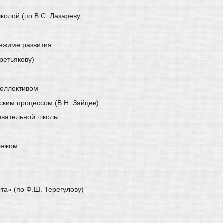
олой (по В.С. Лазареву,
ежиме развития
ретьякову)
коллективом
ским процессом (В.Н. Зайцев)
овательной школы
бежом
а» (по Ф.Ш. Терегулову)