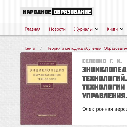
Главная
Новости
Журналы
Книги
Книги
/
Теория и методика обучения. Образовате
Селевко Г. К.
Энциклопед
технологий.
Технологии
управления
Электронная вер