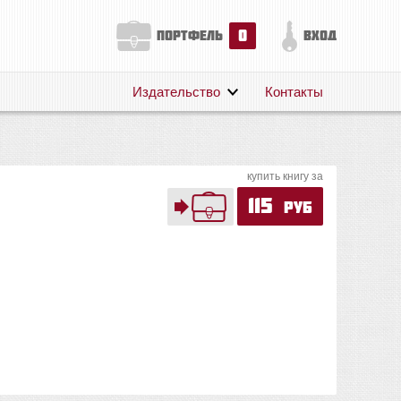
0
портфель
вход
Издательство
Контакты
О нас
Авторам
купить книгу за
Поддержка
115
руб
Публикации