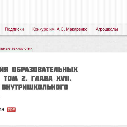
Подписки
Конкурс им. А.С. Макаренко
Агрошколы
Русский язык. Литература. Филология. Лингвистика. Методика преподавания. Учебные пособия
льные технологии
ия образовательных
 Том 2. Глава XVII.
 внутришкольного
.
сия
PDF