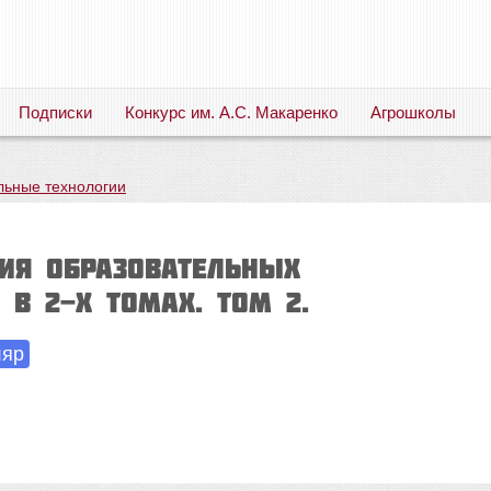
Подписки
Конкурс им. А.С. Макаренко
Агрошколы
Русский язык. Литература. Филология. Лингвистика. Методика преподавания. Учебные пособия
льные технологии
ия образовательных
 В 2-х томах. Том 2.
ляр