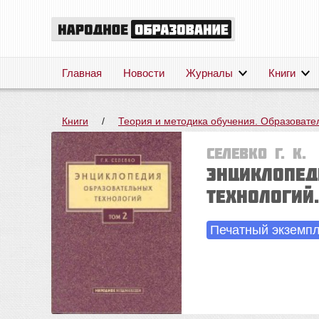
Главная
Новости
Журналы
Книги
Книги
/
Теория и методика обучения. Образовате
Селевко Г. К.
Энциклопед
технологий.
Печатный экземп