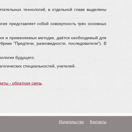
итательных технологий, в отдельной главе выделены
огия представляет собой совокупность трёх основных
ания и применяемых методик, даётся необходимый для
брики "Предтечи, разновидности, последователи"). В
нологии будущего.
агогических специальностей, учителей.
акты - обратная связь
.
Издательство
Контакты