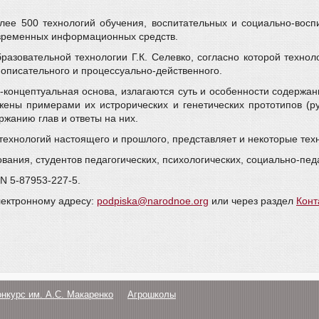
лее 500 технологий обучения, воспитательных и социально-восп
овременных информационных средств.
разовательной технологии Г.К. Селевко, согласно которой технол
описательного и процессуально-действенного.
о-концептуальная основа, излагаются суть и особенности содерж
ены примерами их истрорических и генетических прототипов (ру
жанию глав и ответы на них.
технологий настоящего и прошлого, представляет и некоторые тех
вания, студентов педагогических, психологических, социально-пед
BN 5-87953-227-5.
лектронному адресу:
podpiska@narodnoe.org
или через раздел
Конт
онкурс им. А.С. Макаренко
Агрошколы