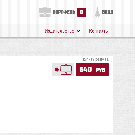
0
портфель
вход
Издательство
Контакты
О нас
Авторам
купить книгу за
Поддержка
640
руб
Публикации