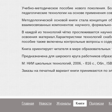
Учебно-методическое пособие нового поколения. Бо
педагогические технологии на основе применения с
Методологической основой книги стала концепция об
взаимосвязанных компонентов: научного, формально-
В каждой из технологий чётко прослеживается научн
освоения материал.Характеристики технологий снабж
пособие также включены контрольные вопросы к содер
Книга ориентирует читателя в мире образовательных 
Предназначена для широкого круга работников образо
М: НИИ школьных технологий, 2006, - 816 с., Обл., IS
Заказы на печатный вариант книги принимаются по э
Главная
Новости
Журналы
Книги
Подписки
К