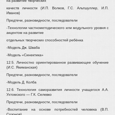
на развитие творческих
качеств личности (И.П. Волков, Г.С. Альтшуллер, И.П.
Иванов)
Предтечи, разновидности, последователи
-Технологии частнометодического или модульного уровня с
акцентом на развитие
отдельных творческих способностей ребёнка
-Модель Дж. Шваба
-Модель «Синектика»
12.5. Личностно ориентированное развивающее обучение
(И.С. Якиманская)
Предтечи, разновидности, последователи
-Модель Д. Колба
12.6. Технология саморазвития личности учащегося А.А.
Ухтомского — Г.К. Селевко
Предтечи, разновидности, последователи
-Воспитание на основе потребностей человека (В.П.
Созонов)