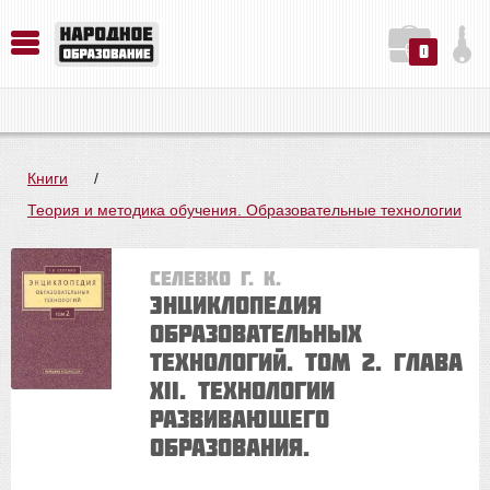
0
История. Обществознание. Методика преподавания. Учебные пособия
Русский язык. Литература. Филология. Лингвистика. Методика преподавания. Учебные пособия
Физика. Химия. Биология. Методика преподавания. Учебные пособия
Книги
/
Теория и методика обучения. Образовательные технологии
Селевко Г. К.
Энциклопедия
образовательных
технологий. Том 2. Глава
XII. Технологии
развивающего
образования.