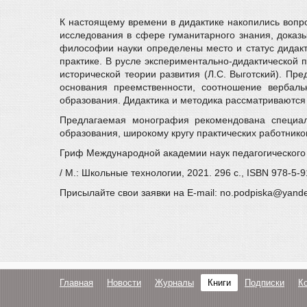
К настоящему времени в дидактике накопились вопр
исследования в сфере гуманитарного знания, доказ
философии науки определены место и статус дидакти
практике. В русле экспериментально-дидактической 
исторической теории развития (Л.С. Выготский). Пр
основания преемственности, соотношение вербал
образования. Дидактика и методика рассматриваются 
Предлагаемая монография рекомендована специал
образования, широкому кругу практических работнико
Гриф Международной академии наук педагогического
/ М.: Школьные технологии, 2021. 296 с., ISBN 978-5-
Присылайте свои заявки на E-mail: no.podpiska@yand
Главная
Новости
Журналы
Книги
Подписки
К