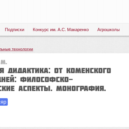
Подписки
Конкурс им. А.С. Макаренко
Агрошколы
Русский язык. Литература. Филология. Лингвистика. Методика преподавания. Учебные пособия
льные технологии
 М.
я дидактика: от Коменского
дней: философско-
ские аспекты. Монография.
ляр