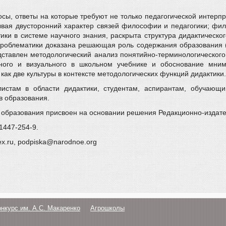
осы, ответы на которые требуют не только педагогической интер
ывая двусторонний характер связей философии и педагогики; фил
ки в системе научного знания, раскрыта структура дидактическо
проблематики доказана решающая роль содержания образования (ку
едставлен методологический анализ понятийно-терминологического 
ьного и визуального в школьном учебнике и обоснование мним
как две культуры в контексте методологических функций дидактики.
истам в области дидактики, студентам, аспирантам, обучающи
в образования.
 образования присвоен на основании решения Редакционно-издате
91447-254-9.
ex.ru, podpiska@narodnoe.org
онкурс им. А.С. Макаренко
Агрошколы