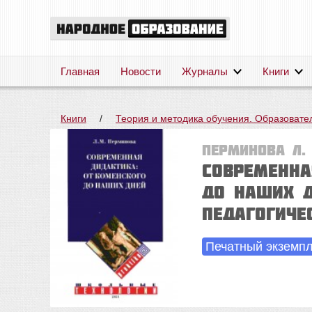
Главная
Новости
Журналы
Книги
Книги
/
Теория и методика обучения. Образовате
Перминова Л.
Современна
до наших 
педагогиче
Печатный экземп