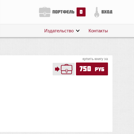
0
портфель
вход
Издательство
Контакты
О нас
Авторам
купить книгу за
Поддержка
750
руб
Публикации