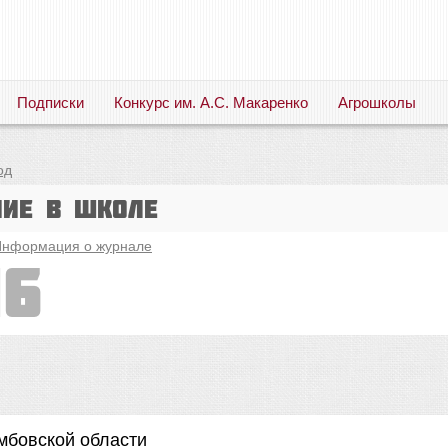
Подписки
Конкурс им. А.С. Макаренко
Агрошколы
Русский язык. Литература. Филология. Лингвистика. Методика преподавания. Учебные пособия
од
ние в школе
нформация о журнале
16
мбовской области