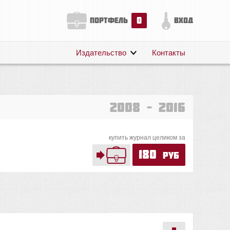
0
портфель
вход
Издательство
Контакты
О нас
Авторам
Поддержка
2008 – 2016
Публикации
купить журнал целиком за
180
руб