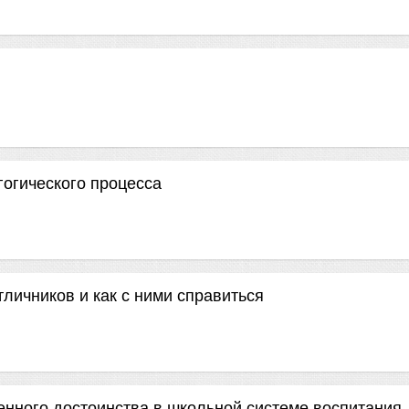
гогического процесса
ичников и как с ними справиться
венного достоинства в школьной системе воспитания