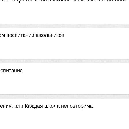
ом воспитании школьников
оспитание
дения, или Каждая школа неповторима