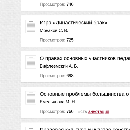
Просмотров:
746
Игра «Династический брак»
Монахов С. В.
Просмотров:
725
О правах основных участников педа
Вифлеемский А. Б.
Просмотров:
698
Основные проблемы большинства отл
Емельянова М. Н.
Просмотров:
766
Есть
аннотация
Правовая культура и чувство собст