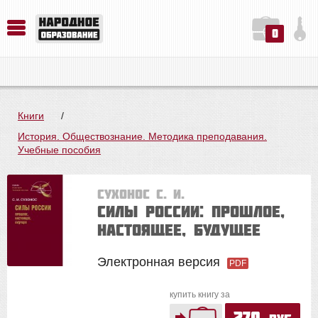
0
История. Обществознание. Методика преподавания. Учебные пособия
Русский язык. Литература. Филология. Лингвистика. Методика преподавания. Учебные пособия
Физика. Химия. Биология. Методика преподавания. Учебные пособия
Книги
/
История. Обществознание. Методика преподавания.
Учебные пособия
Сухонос С. И.
Силы России: Прошлое,
настоящее, будущее
Электронная версия
PDF
купить книгу за
270