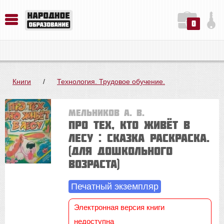
0
История. Обществознание. Методика преподавания. Учебные пособия
Русский язык. Литература. Филология. Лингвистика. Методика преподавания. Учебные пособия
Физика. Химия. Биология. Методика преподавания. Учебные пособия
Книги
/
Технология. Трудовое обучение.
Мельников А. В.
Про тех, кто живёт в
лесу : сказка раскраска.
(для дошкольного
возраста)
Печатный экземпляр
Электронная версия книги
недоступна