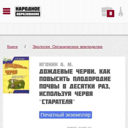
0
История. Обществознание. Методика преподавания. Учебные пособия
Русский язык. Литература. Филология. Лингвистика. Методика преподавания. Учебные пособия
Физика. Химия. Биология. Методика преподавания. Учебные пособия
Книги
/
Экология. Органическое земледелие
Игонин А. М.
Дождевые черви. Как
повысить плодородие
почвы в десятки раз,
используя червя
"старателя"
Печатный экземпляр