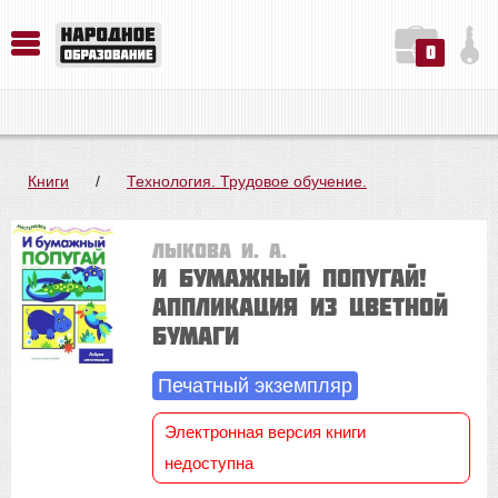
0
История. Обществознание. Методика преподавания. Учебные пособия
Русский язык. Литература. Филология. Лингвистика. Методика преподавания. Учебные пособия
Физика. Химия. Биология. Методика преподавания. Учебные пособия
Книги
/
Технология. Трудовое обучение.
Лыкова И. А.
И бумажный попугай!
Аппликация из цветной
бумаги
Печатный экземпляр
Электронная версия книги
недоступна