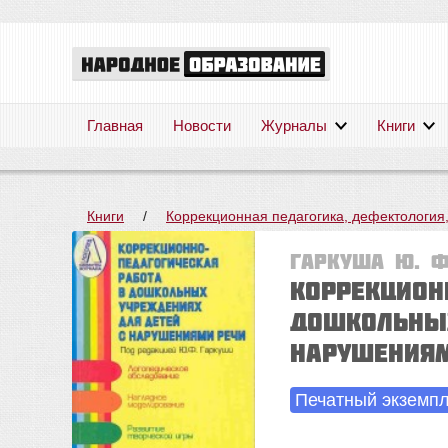
Главная
Новости
Журналы
Книги
Книги
/
Коррекционная педагогика, дефектология
Гаркуша Ю. Ф
Коррекцион
дошкольных
нарушениям
Печатный экземп