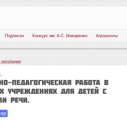
Подписки
Конкурс им. А.С. Макаренко
Агрошколы
Русский язык. Литература. Филология. Лингвистика. Методика преподавания. Учебные пособия
, логопедия
.
но-педагогическая работа в
 учреждениях для детей с
и речи.
ляр