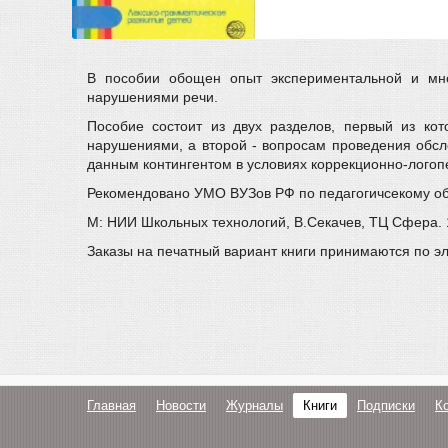
В пособии обощен опыт экспериментальной и мног
нарушениями речи.
Пособие состоит из двух разделов, первый из ко
нарушениями, а второй - вопросам проведения обсл
данным контингентом в условиях коррекционно-логопе
Рекомендовано УМО ВУЗов РФ по педагогичсекому обр
М: НИИ Школьных технологий, В.Секачев, ТЦ Сфера. 12
Заказы на печатный вариант книги принимаются по э
Главная
Новости
Журналы
Книги
Подписки
К