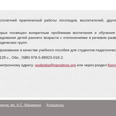
олетней практической работы логопедов, воспитателей, друг
торых посвящен конкретным проблемам воспитания и обучения
едования детей раннего возраста с отклонениями в речевом разв
дических групп.
азованию в качестве учебного пособия для студентов педагогичес
8 с., Обл., ISBN 978-5-88923-018-2.
лектронному адресу:
podpiska@narodnoe.org
или через раздел
Конт
онкурс им. А.С. Макаренко
Агрошколы