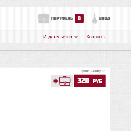
0
портфель
вход
Издательство
Контакты
О нас
Авторам
Поддержка
купить книгу за
Публикации
320
руб