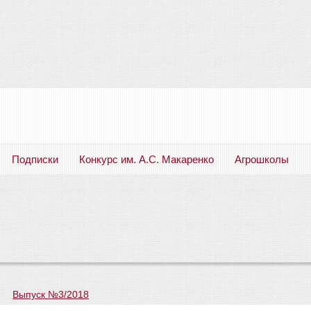
Подписки
Конкурс им. А.С. Макаренко
Агрошколы
Русский язык. Литература. Филология. Лингвистика. Методика преподавания. Учебные пособия
—
Выпуск №3/2018