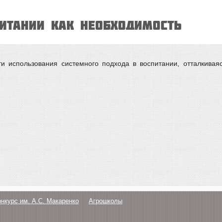
итании как необходимость
и использования системного подхода в воспитании, отталкивая
онкурс им. А.С. Макаренко
Агрошколы