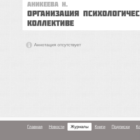
Аникеева Н.
Организация психологиче
коллективе
Аннотация отсутствует
Главная
Новости
Журналы
Книги
Подписки
К