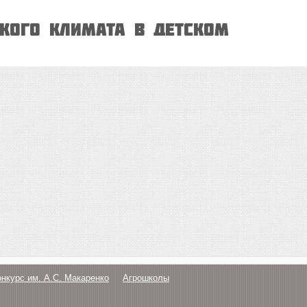
ского климата в детском
онкурс им. А.С. Макаренко
Агрошколы