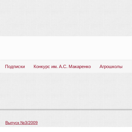
Подписки
Конкурс им. А.С. Макаренко
Агрошколы
Русский язык. Литература. Филология. Лингвистика. Методика преподавания. Учебные пособия
—
Выпуск №3/2009