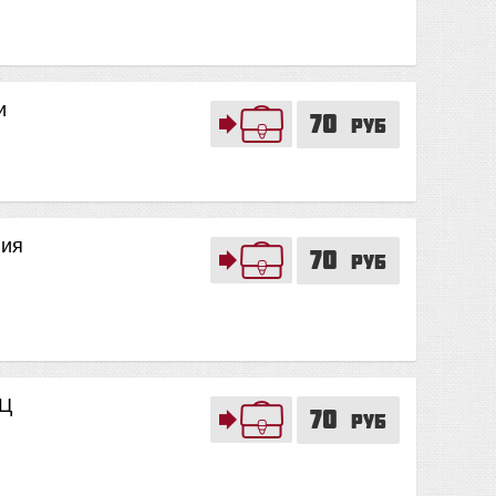
и
70
руб
ния
70
руб
ДЦ
70
руб