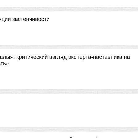
кции застенчивости
ы»: критический взгляд эксперта-наставника на
сть»