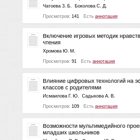
Чатоева З. Б.
Боколова С. Д.
Просмотров:
141
Есть
аннотация
Включение игровых методик нравств
чтения
Хромова Ю. М.
Просмотров:
91
Есть
аннотация
Влияние цифровых технологий на э
классов с родителями
Исмаилова Г. Ю.
Садыкова А. В.
Просмотров:
109
Есть
аннотация
Возможности мультимедийного проек
младших школьников