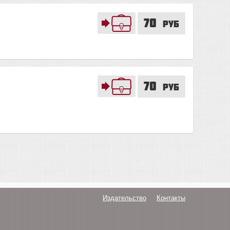
70
руб
70
руб
Издательство
Контакты
О нас
Авторам
Поддержка