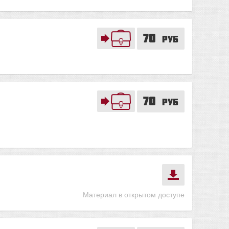
70
руб
70
руб
Материал в открытом доступе