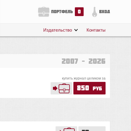
0
портфель
вход
Издательство
Контакты
О нас
Авторам
Поддержка
2007 – 2026
Публикации
купить журнал целиком за
850
руб