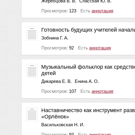
Жеребцова В. В.
Спасская Ю. В.
Просмотров:
123
Есть
аннотация
Готовность будущих учителей начал
Зобнина Г. А.
Просмотров:
92
Есть
аннотация
Музыкальный фольклор как средств
детей
Дикарева Е. В.
Енина А. О.
Просмотров:
107
Есть
аннотация
Наставничество как инструмент раз
«Орлёнок»
Васильковская Н. И.
Просмотров:
93
Есть
аннотация