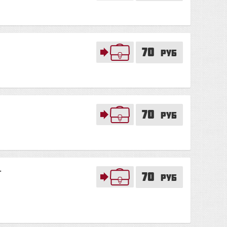
70
руб
70
руб
-
70
руб