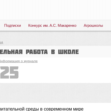
Подписки
Конкурс им. А.С. Макаренко
Агрошколы
Русский язык. Литература. Филология. Лингвистика. Методика преподавания. Учебные пособия
од
тельная работа в школе
нформация о журнале
25
питательной среды в современном мире