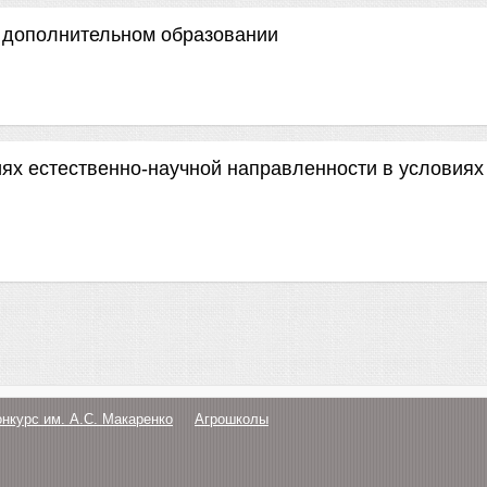
 дополнительном образовании
иях естественно-научной направленности в условиях
онкурс им. А.С. Макаренко
Агрошколы