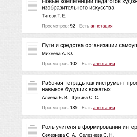
Новые компетенции педагогов худож
изобразительного искусства
Титова Т. Е.
Просмотров:
92
Есть
аннотация
Пути и средства организации самоу
Михнева А. Ю.
Просмотров:
102
Есть
аннотация
Рабочая тетрадь как инструмент пр
навыков будущих вожатых
Алиева Е. В.
Щекина С. С.
Просмотров:
139
Есть
аннотация
Роль учителя в формировании интер
Селезнева С. А.
Селезнева С. Н.